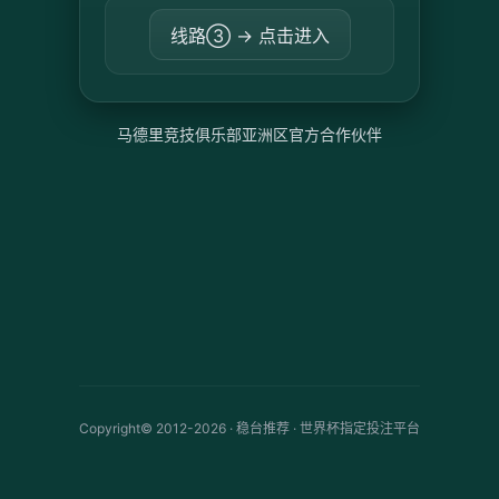
线路③ → 点击进入
马德里竞技俱乐部亚洲区官方合作伙伴
Copyright© 2012-2026 · 稳台推荐 · 世界杯指定投注平台